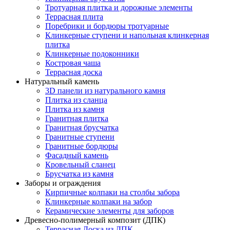
Тротуарная плитка и дорожные элементы
Террасная плита
Поребрики и бордюры тротуарные
Клинкерные ступени и напольная клинкерная
плитка
Клинкерные подоконники
Костровая чаша
Террасная доска
Натуральный камень
3D панели из натурального камня
Плитка из сланца
Плитка из камня
Гранитная плитка
Гранитная брусчатка
Гранитные ступени
Гранитные бордюры
Фасадный камень
Кровельный сланец
Брусчатка из камня
Заборы и ограждения
Кирпичные колпаки на столбы забора
Клинкерные колпаки на забор
Керамические элементы для заборов
Древесно-полимерный композит (ДПК)
Террасная Доска из ДПК