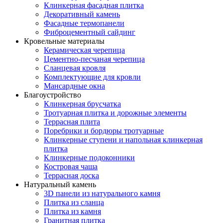
Клинкерная фасадная плитка
Декоративный камень
Фасадные термопанели
Фиброцементный сайдинг
Кровельные материалы
Керамическая черепица
Цементно-песчаная черепица
Сланцевая кровля
Комплектующие для кровли
Мансардные окна
Благоустройство
Клинкерная брусчатка
Тротуарная плитка и дорожные элементы
Террасная плита
Поребрики и бордюры тротуарные
Клинкерные ступени и напольная клинкерная
плитка
Клинкерные подоконники
Костровая чаша
Террасная доска
Натуральный камень
3D панели из натурального камня
Плитка из сланца
Плитка из камня
Гранитная плитка