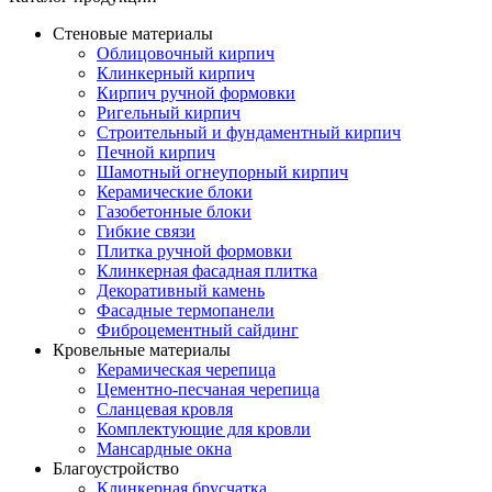
Стеновые материалы
Облицовочный кирпич
Клинкерный кирпич
Кирпич ручной формовки
Ригельный кирпич
Строительный и фундаментный кирпич
Печной кирпич
Шамотный огнеупорный кирпич
Керамические блоки
Газобетонные блоки
Гибкие связи
Плитка ручной формовки
Клинкерная фасадная плитка
Декоративный камень
Фасадные термопанели
Фиброцементный сайдинг
Кровельные материалы
Керамическая черепица
Цементно-песчаная черепица
Сланцевая кровля
Комплектующие для кровли
Мансардные окна
Благоустройство
Клинкерная брусчатка