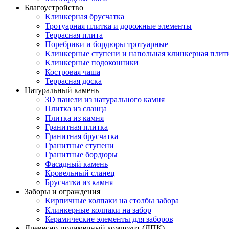
Благоустройство
Клинкерная брусчатка
Тротуарная плитка и дорожные элементы
Террасная плита
Поребрики и бордюры тротуарные
Клинкерные ступени и напольная клинкерная плит
Клинкерные подоконники
Костровая чаша
Террасная доска
Натуральный камень
3D панели из натурального камня
Плитка из сланца
Плитка из камня
Гранитная плитка
Гранитная брусчатка
Гранитные ступени
Гранитные бордюры
Фасадный камень
Кровельный сланец
Брусчатка из камня
Заборы и ограждения
Кирпичные колпаки на столбы забора
Клинкерные колпаки на забор
Керамические элементы для заборов
Древесно-полимерный композит (ДПК)