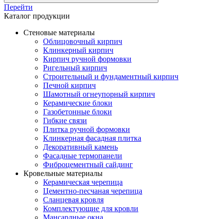
Перейти
Каталог продукции
Стеновые материалы
Облицовочный кирпич
Клинкерный кирпич
Кирпич ручной формовки
Ригельный кирпич
Строительный и фундаментный кирпич
Печной кирпич
Шамотный огнеупорный кирпич
Керамические блоки
Газобетонные блоки
Гибкие связи
Плитка ручной формовки
Клинкерная фасадная плитка
Декоративный камень
Фасадные термопанели
Фиброцементный сайдинг
Кровельные материалы
Керамическая черепица
Цементно-песчаная черепица
Сланцевая кровля
Комплектующие для кровли
Мансардные окна