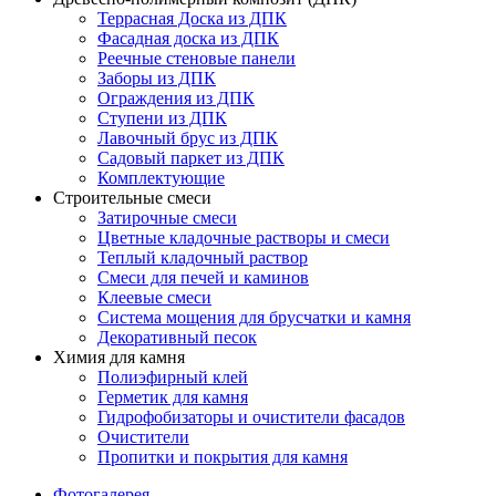
Террасная Доска из ДПК
Фасадная доска из ДПК
Реечные стеновые панели
Заборы из ДПК
Ограждения из ДПК
Ступени из ДПК
Лавочный брус из ДПК
Садовый паркет из ДПК
Комплектующие
Строительные смеси
Затирочные смеси
Цветные кладочные растворы и смеси
Теплый кладочный раствор
Смеси для печей и каминов
Клеевые смеси
Система мощения для брусчатки и камня
Декоративный песок
Химия для камня
Полиэфирный клей
Герметик для камня
Гидрофобизаторы и очистители фасадов
Очистители
Пропитки и покрытия для камня
Фотогалерея