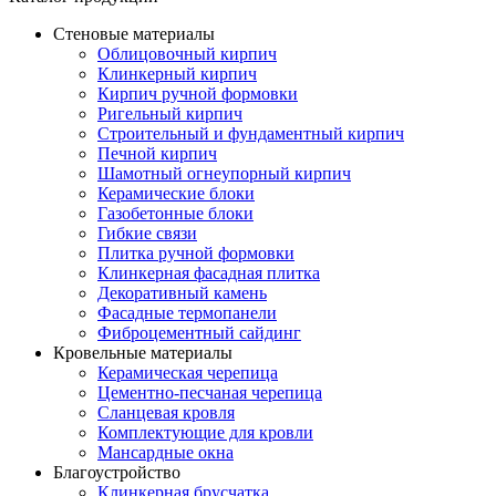
Стеновые материалы
Облицовочный кирпич
Клинкерный кирпич
Кирпич ручной формовки
Ригельный кирпич
Строительный и фундаментный кирпич
Печной кирпич
Шамотный огнеупорный кирпич
Керамические блоки
Газобетонные блоки
Гибкие связи
Плитка ручной формовки
Клинкерная фасадная плитка
Декоративный камень
Фасадные термопанели
Фиброцементный сайдинг
Кровельные материалы
Керамическая черепица
Цементно-песчаная черепица
Сланцевая кровля
Комплектующие для кровли
Мансардные окна
Благоустройство
Клинкерная брусчатка