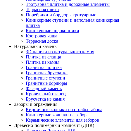
Тротуарная плитка и дорожные элементы
Террасная плита
Поребрики и бордюры тротуарные
Клинкерные ступени и напольная клинкерная
плитка
Клинкерные подоконники
Костровая чаша
Террасная доска
Натуральный камень
3D панели из натурального камня
Плитка из сланца
Плитка из камня
Гранитная плитка
Гранитная брусчатка
Гранитные ступени
Гранитные бордюры
Фасадный камень
Кровельный сланец
Брусчатка из камня
Заборы и ограждения
Кирпичные колпаки на столбы забора
Клинкерные колпаки на забор
Керамические элементы для заборов
Древесно-полимерный композит (ДПК)
Террасная Доска из ДПК