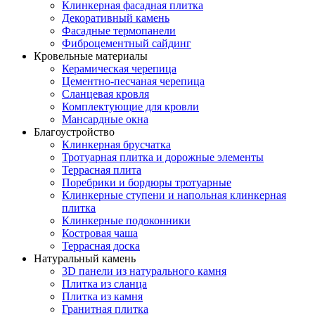
Клинкерная фасадная плитка
Декоративный камень
Фасадные термопанели
Фиброцементный сайдинг
Кровельные материалы
Керамическая черепица
Цементно-песчаная черепица
Сланцевая кровля
Комплектующие для кровли
Мансардные окна
Благоустройство
Клинкерная брусчатка
Тротуарная плитка и дорожные элементы
Террасная плита
Поребрики и бордюры тротуарные
Клинкерные ступени и напольная клинкерная
плитка
Клинкерные подоконники
Костровая чаша
Террасная доска
Натуральный камень
3D панели из натурального камня
Плитка из сланца
Плитка из камня
Гранитная плитка