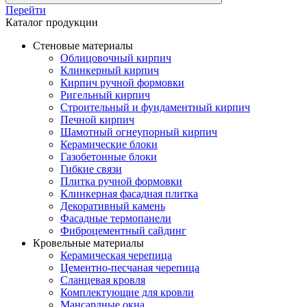
Перейти
Каталог продукции
Стеновые материалы
Облицовочный кирпич
Клинкерный кирпич
Кирпич ручной формовки
Ригельный кирпич
Строительный и фундаментный кирпич
Печной кирпич
Шамотный огнеупорный кирпич
Керамические блоки
Газобетонные блоки
Гибкие связи
Плитка ручной формовки
Клинкерная фасадная плитка
Декоративный камень
Фасадные термопанели
Фиброцементный сайдинг
Кровельные материалы
Керамическая черепица
Цементно-песчаная черепица
Сланцевая кровля
Комплектующие для кровли
Мансардные окна