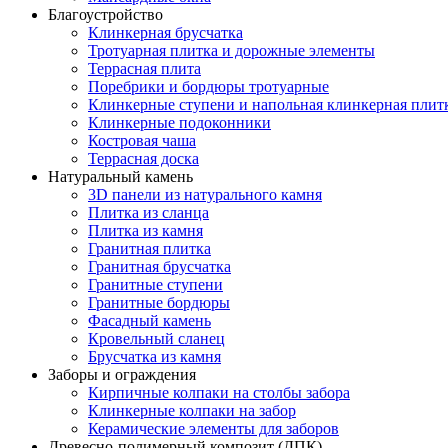
Благоустройство
Клинкерная брусчатка
Тротуарная плитка и дорожные элементы
Террасная плита
Поребрики и бордюры тротуарные
Клинкерные ступени и напольная клинкерная плит
Клинкерные подоконники
Костровая чаша
Террасная доска
Натуральный камень
3D панели из натурального камня
Плитка из сланца
Плитка из камня
Гранитная плитка
Гранитная брусчатка
Гранитные ступени
Гранитные бордюры
Фасадный камень
Кровельный сланец
Брусчатка из камня
Заборы и ограждения
Кирпичные колпаки на столбы забора
Клинкерные колпаки на забор
Керамические элементы для заборов
Древесно-полимерный композит (ДПК)