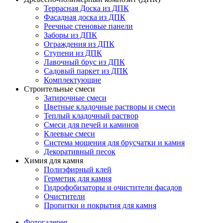
Террасная Доска из ДПК
Фасадная доска из ДПК
Реечные стеновые панели
Заборы из ДПК
Ограждения из ДПК
Ступени из ДПК
Лавочный брус из ДПК
Садовый паркет из ДПК
Комплектующие
Строительные смеси
Затирочные смеси
Цветные кладочные растворы и смеси
Теплый кладочный раствор
Смеси для печей и каминов
Клеевые смеси
Система мощения для брусчатки и камня
Декоративный песок
Химия для камня
Полиэфирный клей
Герметик для камня
Гидрофобизаторы и очистители фасадов
Очистители
Пропитки и покрытия для камня
Фотогалерея