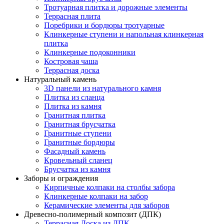
Тротуарная плитка и дорожные элементы
Террасная плита
Поребрики и бордюры тротуарные
Клинкерные ступени и напольная клинкерная
плитка
Клинкерные подоконники
Костровая чаша
Террасная доска
Натуральный камень
3D панели из натурального камня
Плитка из сланца
Плитка из камня
Гранитная плитка
Гранитная брусчатка
Гранитные ступени
Гранитные бордюры
Фасадный камень
Кровельный сланец
Брусчатка из камня
Заборы и ограждения
Кирпичные колпаки на столбы забора
Клинкерные колпаки на забор
Керамические элементы для заборов
Древесно-полимерный композит (ДПК)
Террасная Доска из ДПК