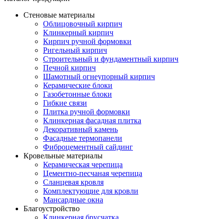
Стеновые материалы
Облицовочный кирпич
Клинкерный кирпич
Кирпич ручной формовки
Ригельный кирпич
Строительный и фундаментный кирпич
Печной кирпич
Шамотный огнеупорный кирпич
Керамические блоки
Газобетонные блоки
Гибкие связи
Плитка ручной формовки
Клинкерная фасадная плитка
Декоративный камень
Фасадные термопанели
Фиброцементный сайдинг
Кровельные материалы
Керамическая черепица
Цементно-песчаная черепица
Сланцевая кровля
Комплектующие для кровли
Мансардные окна
Благоустройство
Клинкерная брусчатка